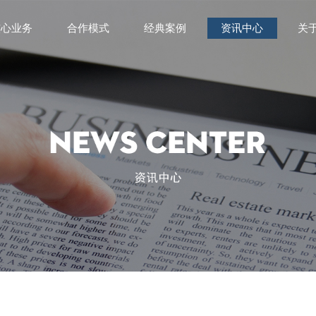
核心业务
合作模式
经典案例
资讯中心
关
合能源服务
能源托管
辐射采暖
碳管理
服务模式
服务优势
经典案例
公司新闻
行业资讯
投资
公
荣
发
企